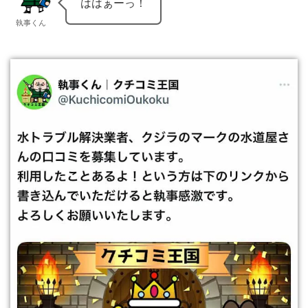
ははぁーっ！
執事くん