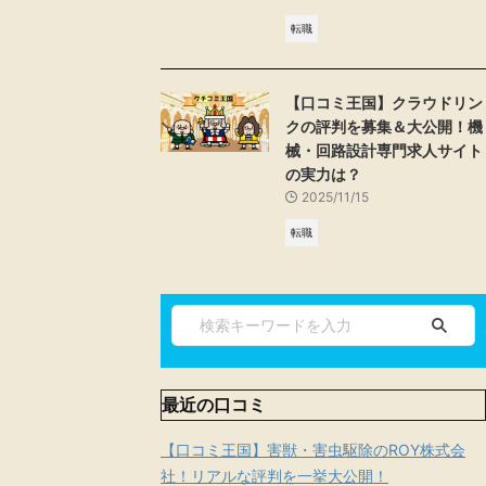
転職
【口コミ王国】クラウドリン
クの評判を募集＆大公開！機
械・回路設計専門求人サイト
の実力は？
2025/11/15
転職
最近の口コミ
【口コミ王国】害獣・害虫駆除のROY株式会
社！リアルな評判を一挙大公開！