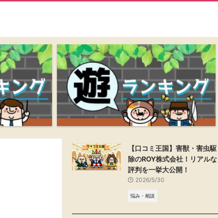
【口コミ王国】害獣・害虫駆
除のROY株式会社！リアルな
評判を一挙大公開！
2026/5/30
悩み・相談