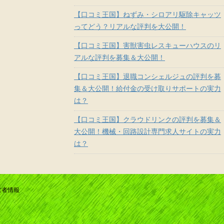
【口コミ王国】ねずみ・シロアリ駆除キャッツ
ってどう？リアルな評判を大公開！
【口コミ王国】害獣害虫レスキューハウスのリ
アルな評判を募集＆大公開！
【口コミ王国】退職コンシェルジュの評判を募
集＆大公開！給付金の受け取りサポートの実力
は？
【口コミ王国】クラウドリンクの評判を募集＆
大公開！機械・回路設計専門求人サイトの実力
は？
営者情報