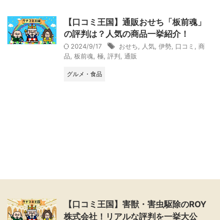
【口コミ王国】通販おせち「板前魂」
の評判は？人気の商品一挙紹介！
2024/9/17
おせち
,
人気
,
伊勢
,
口コミ
,
商
品
,
板前魂
,
極
,
評判
,
通販
グルメ・食品
【口コミ王国】害獣・害虫駆除のROY
株式会社！リアルな評判を一挙大公