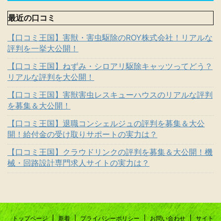
最近の口コミ
【口コミ王国】害獣・害虫駆除のROY株式会社！リアルな
評判を一挙大公開！
【口コミ王国】ねずみ・シロアリ駆除キャッツってどう？
リアルな評判を大公開！
【口コミ王国】害獣害虫レスキューハウスのリアルな評判
を募集＆大公開！
【口コミ王国】退職コンシェルジュの評判を募集＆大公
開！給付金の受け取りサポートの実力は？
【口コミ王国】クラウドリンクの評判を募集＆大公開！機
械・回路設計専門求人サイトの実力は？
トップページ
新着
プライバシーポリシー
お問い合わせ
サイト