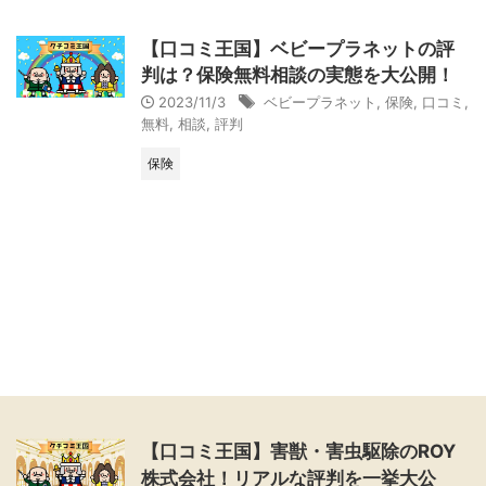
【口コミ王国】ベビープラネットの評
判は？保険無料相談の実態を大公開！
2023/11/3
ベビープラネット
,
保険
,
口コミ
,
無料
,
相談
,
評判
保険
【口コミ王国】害獣・害虫駆除のROY
株式会社！リアルな評判を一挙大公