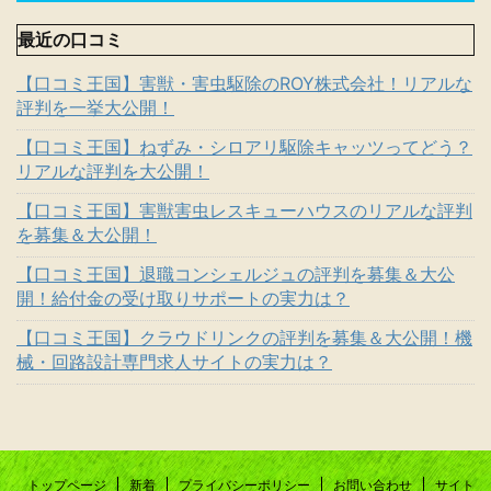
最近の口コミ
【口コミ王国】害獣・害虫駆除のROY株式会社！リアルな
評判を一挙大公開！
【口コミ王国】ねずみ・シロアリ駆除キャッツってどう？
リアルな評判を大公開！
【口コミ王国】害獣害虫レスキューハウスのリアルな評判
を募集＆大公開！
【口コミ王国】退職コンシェルジュの評判を募集＆大公
開！給付金の受け取りサポートの実力は？
【口コミ王国】クラウドリンクの評判を募集＆大公開！機
械・回路設計専門求人サイトの実力は？
トップページ
新着
プライバシーポリシー
お問い合わせ
サイト