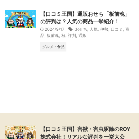
【口コミ王国】通販おせち「板前魂」
の評判は？人気の商品一挙紹介！
2024/9/17
おせち
,
人気
,
伊勢
,
口コミ
,
商
品
,
板前魂
,
極
,
評判
,
通販
グルメ・食品
【口コミ王国】害獣・害虫駆除のROY
株式会社！リアルな評判を一挙大公