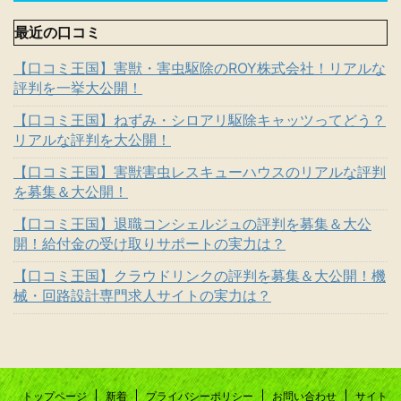
最近の口コミ
【口コミ王国】害獣・害虫駆除のROY株式会社！リアルな
評判を一挙大公開！
【口コミ王国】ねずみ・シロアリ駆除キャッツってどう？
リアルな評判を大公開！
【口コミ王国】害獣害虫レスキューハウスのリアルな評判
を募集＆大公開！
【口コミ王国】退職コンシェルジュの評判を募集＆大公
開！給付金の受け取りサポートの実力は？
【口コミ王国】クラウドリンクの評判を募集＆大公開！機
械・回路設計専門求人サイトの実力は？
トップページ
新着
プライバシーポリシー
お問い合わせ
サイト