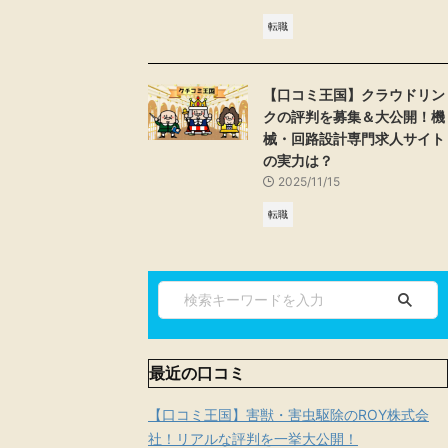
転職
【口コミ王国】クラウドリン
クの評判を募集＆大公開！機
械・回路設計専門求人サイト
の実力は？
2025/11/15
転職
最近の口コミ
【口コミ王国】害獣・害虫駆除のROY株式会
社！リアルな評判を一挙大公開！