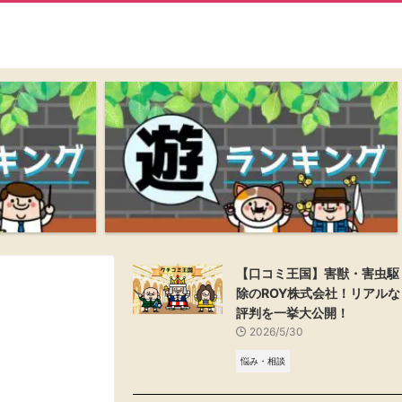
【口コミ王国】害獣・害虫駆
除のROY株式会社！リアルな
評判を一挙大公開！
2026/5/30
悩み・相談