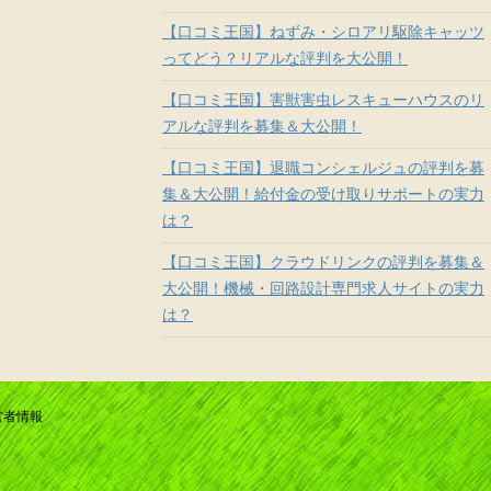
【口コミ王国】ねずみ・シロアリ駆除キャッツ
ってどう？リアルな評判を大公開！
【口コミ王国】害獣害虫レスキューハウスのリ
アルな評判を募集＆大公開！
【口コミ王国】退職コンシェルジュの評判を募
集＆大公開！給付金の受け取りサポートの実力
は？
【口コミ王国】クラウドリンクの評判を募集＆
大公開！機械・回路設計専門求人サイトの実力
は？
営者情報