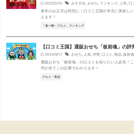
2025/5/10
おすすめ
,
おせち
,
ランキング
,
人気
,
口
来年のお正月は特別に！口コミ王国が本当に美味しい
えます！
「食べ物・グルメ」ランキング
【口コミ王国】通販おせち「板前魂」の評
2024/9/17
おせち
,
人気
,
伊勢
,
口コミ
,
商品
,
板前魂
通販おせち「板前魂」の口コミを知りたい人必見！こ
判が全てこの記事でわかります！
グルメ・食品