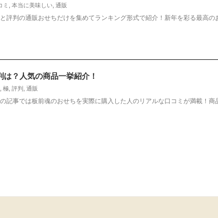
コミ
,
本当に美味しい
,
通販
と評判の通販おせちだけを集めてランキング形式で紹介！新年を彩る最高の
判は？人気の商品一挙紹介！
,
極
,
評判
,
通販
の記事では板前魂のおせちを実際に購入した人のリアルな口コミが満載！商