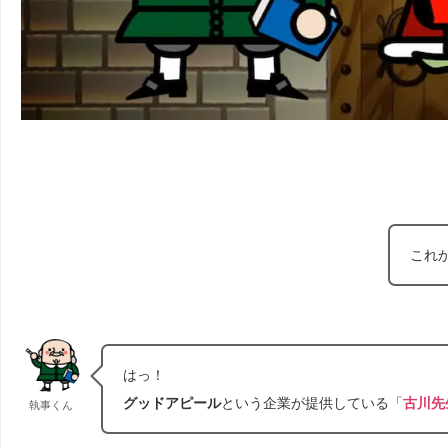
これ
はっ！
グッドアピール
という企業が提供している「
古川先
執事くん