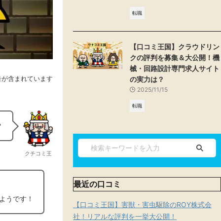
転職
【口コミ王国】クラウドリン
クの評判を募集＆大公開！機
械・回路設計専門求人サイト
告が含まれています
の実力は？
2025/11/15
転職
？
クチコミ王
最近の口コミ
いようです！
【口コミ王国】害獣・害虫駆除のROY株式会
社！リアルな評判を一挙大公開！